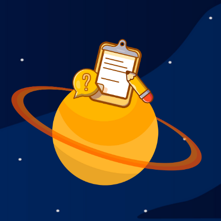
Notre espace
Français
Les TechLabs
English
Presse
Arabe
FAQ