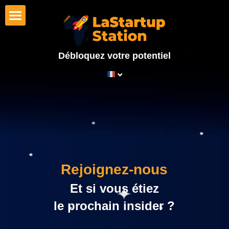
×
CATÉGORIES DE BLOG
Accueil
Toutes les catégories
Débloquez votre potentiel
Startups
Autres
Investisseurs
Corporates
Programmes
Témoignages
Rejoignez-nous 
LaStartupStation
Et si vous étiez
À propos de nous
Rechercher
le prochain insider ?
Notre équipe
Français