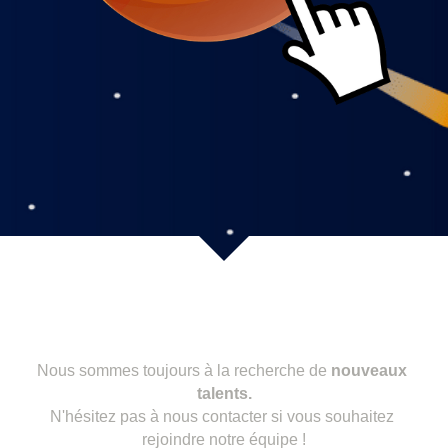
Nous sommes toujours à la recherche de 
nouveaux 
talents.
N'hésitez pas à nous contacter si vous souhaitez 
rejoindre notre équipe !