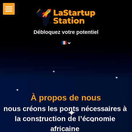
×
CATÉGORIES DE BLOG
Accueil
Toutes les catégories
Débloquez votre potentiel
Startups
Autres
Investisseurs
Corporates
Programmes
Témoignages
À propos de nous
LaStartupStation
nous créons 
les ponts nécessaires à 
À propos de nous
Rechercher
la construction de l’économie 
africaine 
Notre équipe
Français