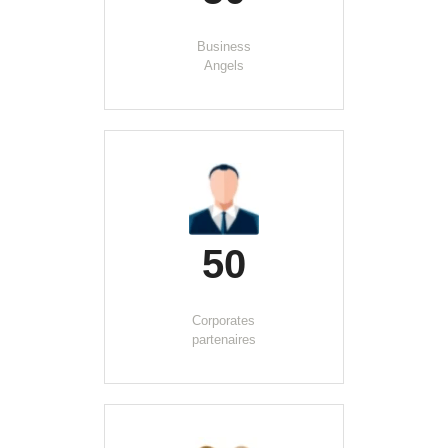
Business
Angels
50
Corporates
partenaires