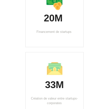
20M 
Financement de startups 
33M
Création de valeur entre startups-
corporates