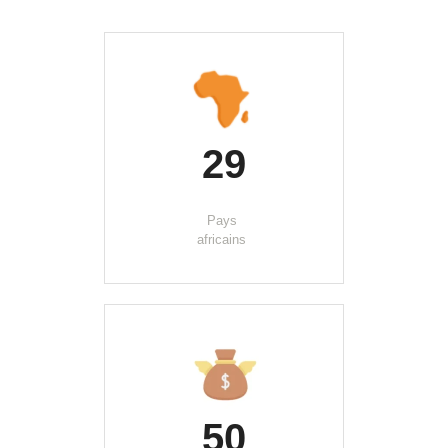
29
Pays 
africains 
50