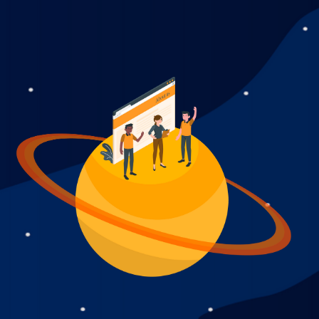
Notre espace
Français
Les TechLabs
English
Presse
Arabe
FAQ