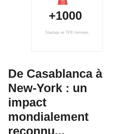
+1000 
Startups et TPE formées
De Casablanca à 
New-York : un 
impact 
mondialement 
reconnu...