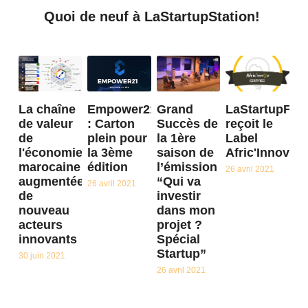
Quoi de neuf à LaStartupStation! 
La chaîne
Empower21
Grand
LaStartupFac
de valeur
: Carton
Succès de
reçoit le
de
plein pour
la 1ère
Label
l'économie
la 3ème
saison de
Afric'Innov
marocaine
édition
l’émission
26 avril 2021
augmentée
“Qui va
26 avril 2021
de
investir
nouveau
dans mon
acteurs
projet ?
innovants
Spécial
Startup”
30 juin 2021
26 avril 2021