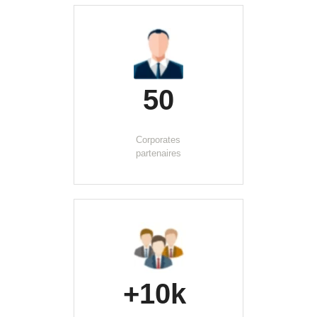
50
Corporates
partenaires
+10k 