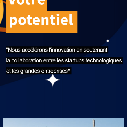
Notre espace
Français
Les TechLabs
English
Presse
Arabe
FAQ