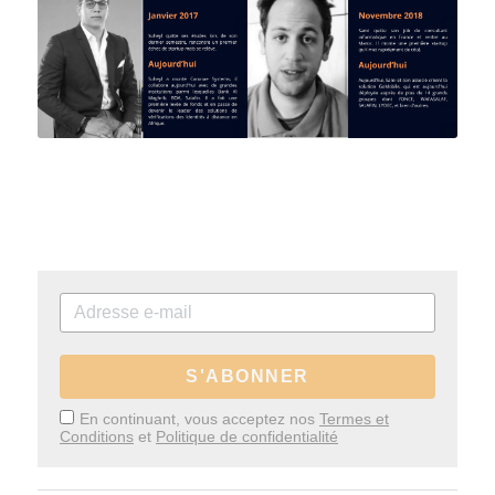
S'ABONNER
En continuant, vous acceptez nos
Termes et
Conditions
et
Politique de confidentialité